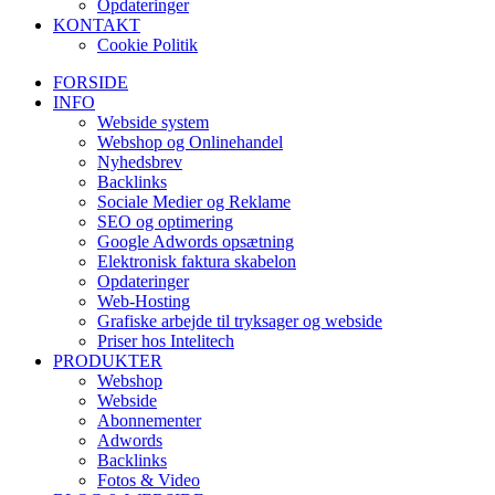
Opdateringer
KONTAKT
Cookie Politik
FORSIDE
INFO
Webside system
Webshop og Onlinehandel
Nyhedsbrev
Backlinks
Sociale Medier og Reklame
SEO og optimering
Google Adwords opsætning
Elektronisk faktura skabelon
Opdateringer
Web-Hosting
Grafiske arbejde til tryksager og webside
Priser hos Intelitech
PRODUKTER
Webshop
Webside
Abonnementer
Adwords
Backlinks
Fotos & Video