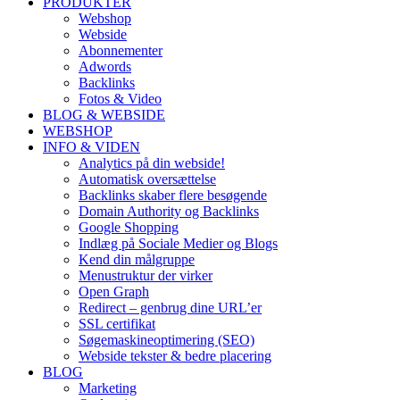
PRODUKTER
Webshop
Webside
Abonnementer
Adwords
Backlinks
Fotos & Video
BLOG & WEBSIDE
WEBSHOP
INFO & VIDEN
Analytics på din webside!
Automatisk oversættelse
Backlinks skaber flere besøgende
Domain Authority og Backlinks
Google Shopping
Indlæg på Sociale Medier og Blogs
Kend din målgruppe
Menustruktur der virker
Open Graph
Redirect – genbrug dine URL’er
SSL certifikat
Søgemaskineoptimering (SEO)
Webside tekster & bedre placering
BLOG
Marketing