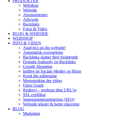
PRODUKTER
Webshop
Webside
Abonnementer
Adwords
Backlinks
Fotos & Video
BLOG & WEBSIDE
WEBSHOP
INFO & VIDEN
Analytics på din webside!
Automatisk oversættelse
Backlinks skaber flere besøgende
Domain Authority og Backlinks
Google Shopping
Indlæg på Sociale Medier og Blogs
Kend din målgruppe
Menustruktur der virker
Open Graph
Redirect – genbrug dine URL’er
SSL certifikat
Søgemaskineoptimering (SEO)
Webside tekster & bedre placering
BLOG
Marketing