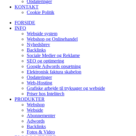
Opdateringer
KONTAKT
Cookie Politik
FORSIDE
INFO
Webside system
Webshop og Onlinehandel
Nyhedsbrev
Backlinks
Sociale Medier og Reklame
SEO og optimering
Google Adwords opsætning
Elektronisk faktura skabelon
Opdateringer
Web-Hosting
Grafiske arbejde til tryksager og webside
Priser hos Intelitech
PRODUKTER
Webshop
Webside
Abonnementer
Adwords
Backlinks
Fotos & Video