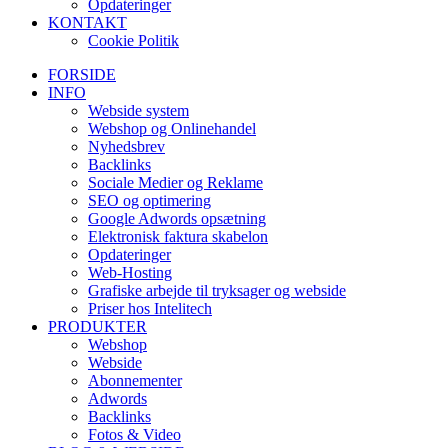
Opdateringer
KONTAKT
Cookie Politik
FORSIDE
INFO
Webside system
Webshop og Onlinehandel
Nyhedsbrev
Backlinks
Sociale Medier og Reklame
SEO og optimering
Google Adwords opsætning
Elektronisk faktura skabelon
Opdateringer
Web-Hosting
Grafiske arbejde til tryksager og webside
Priser hos Intelitech
PRODUKTER
Webshop
Webside
Abonnementer
Adwords
Backlinks
Fotos & Video