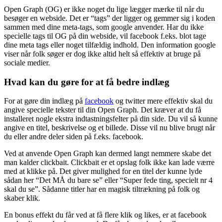
Open Graph (OG) er ikke noget du lige lægger mærke til når du
besøger en webside. Det er “tags” der ligger og gemmer sig i koden
sammen med dine meta-tags, som google anvender. Har du ikke
specielle tags til OG på din webside, vil facebook f.eks. blot tage
dine meta tags eller noget tilfældig indhold. Den information google
viser når folk søger er dog ikke altid helt så effektiv at bruge på
sociale medier.
Hvad kan du gøre for at få bedre indlæg
For at gøre din indlæg på
facebook
og twitter mere effektiv skal du
angive specielle tekster til din Open Graph. Det kræver at du få
installeret nogle ekstra indtastningsfelter på din side. Du vil så kunne
angive en titel, beskrivelse og et billede. Disse vil nu blive brugt når
du eller andre deler siden på f.eks. facebook.
Ved at anvende Open Graph kan dermed langt nemmere skabe det
man kalder clickbait. Clickbait er et opslag folk ikke kan lade værre
med at klikke på. Det giver mulighed for en titel der kunne lyde
sådan her “Det MÅ du bare se” eller “Super fede ting, specielt nr 4
skal du se”. Sådanne titler har en magisk tiltrækning på folk og
skaber klik.
En bonus effekt du får ved at få flere klik og likes, er at facebook