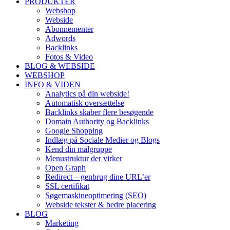
PRODUKTER
Webshop
Webside
Abonnementer
Adwords
Backlinks
Fotos & Video
BLOG & WEBSIDE
WEBSHOP
INFO & VIDEN
Analytics på din webside!
Automatisk oversættelse
Backlinks skaber flere besøgende
Domain Authority og Backlinks
Google Shopping
Indlæg på Sociale Medier og Blogs
Kend din målgruppe
Menustruktur der virker
Open Graph
Redirect – genbrug dine URL’er
SSL certifikat
Søgemaskineoptimering (SEO)
Webside tekster & bedre placering
BLOG
Marketing