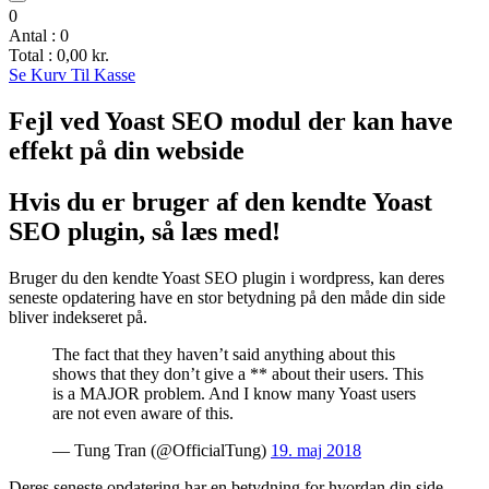
0
Antal :
0
Total :
0,00
kr.
Se Kurv
Til Kasse
Fejl ved Yoast SEO modul der kan have
effekt på din webside
Hvis du er bruger af den kendte Yoast
SEO plugin, så læs med!
Bruger du den kendte Yoast SEO plugin i wordpress, kan deres
seneste opdatering have en stor betydning på den måde din side
bliver indekseret på.
The fact that they haven’t said anything about this
shows that they don’t give a ** about their users. This
is a MAJOR problem. And I know many Yoast users
are not even aware of this.
— Tung Tran (@OfficialTung)
19. maj 2018
Deres seneste opdatering har en betydning for hvordan din side