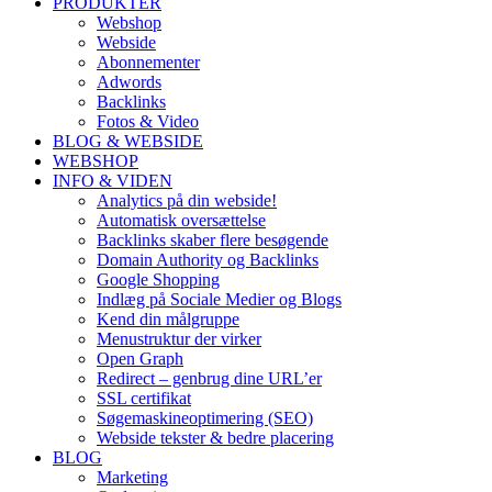
PRODUKTER
Webshop
Webside
Abonnementer
Adwords
Backlinks
Fotos & Video
BLOG & WEBSIDE
WEBSHOP
INFO & VIDEN
Analytics på din webside!
Automatisk oversættelse
Backlinks skaber flere besøgende
Domain Authority og Backlinks
Google Shopping
Indlæg på Sociale Medier og Blogs
Kend din målgruppe
Menustruktur der virker
Open Graph
Redirect – genbrug dine URL’er
SSL certifikat
Søgemaskineoptimering (SEO)
Webside tekster & bedre placering
BLOG
Marketing