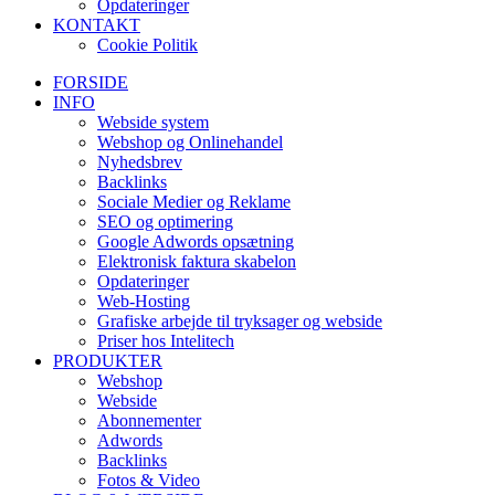
Opdateringer
KONTAKT
Cookie Politik
FORSIDE
INFO
Webside system
Webshop og Onlinehandel
Nyhedsbrev
Backlinks
Sociale Medier og Reklame
SEO og optimering
Google Adwords opsætning
Elektronisk faktura skabelon
Opdateringer
Web-Hosting
Grafiske arbejde til tryksager og webside
Priser hos Intelitech
PRODUKTER
Webshop
Webside
Abonnementer
Adwords
Backlinks
Fotos & Video