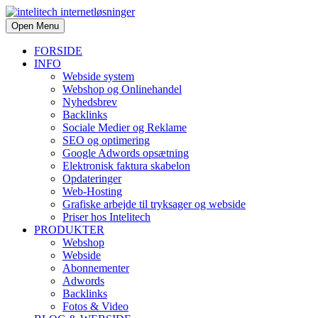
Open Menu
FORSIDE
INFO
Webside system
Webshop og Onlinehandel
Nyhedsbrev
Backlinks
Sociale Medier og Reklame
SEO og optimering
Google Adwords opsætning
Elektronisk faktura skabelon
Opdateringer
Web-Hosting
Grafiske arbejde til tryksager og webside
Priser hos Intelitech
PRODUKTER
Webshop
Webside
Abonnementer
Adwords
Backlinks
Fotos & Video