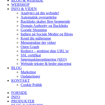
BLOG & WEBSIDE
WEBSHOP
INFO & VIDEN
Analytics på din webside!
Automatisk oversættelse
Backlinks skaber flere besøgende
Domain Authority og Backlinks
Google Shopping
Indlæg på Sociale Medier og Blogs
Kend din målgruppe
Menustruktur der virker
Open Graph
Redirect – genbrug dine URL’er
SSL certifikat
Søgemaskineoptimering (SEO)
Webside tekster & bedre placering
BLOG
Marketing
Opdateringer
KONTAKT
Cookie Politik
FORSIDE
INFO
PRODUKTER