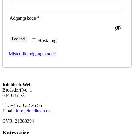
Påkrævet
Adgangskode
*
Log ind
Husk mig
Mistet din adgangskode?
Intelitech Web
Bredsdorffvej 1
6340 Kruså
Tlf: +45 20 22 36 56
Email:
info@intelitech.dk
CVR: 21388394
Kategorier